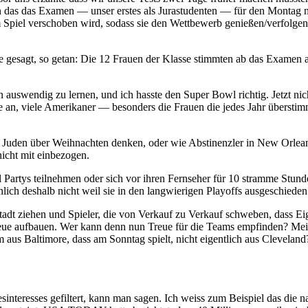
en das das Examen — unser erstes als Jurastudenten — für den Montag
m Spiel verschoben wird, sodass sie den Wettbewerb genießen/verfolge
ie gesagt, so getan: Die 12 Frauen der Klasse stimmten ab das Exame
n auswendig zu lernen, und ich hasste den Super Bowl richtig. Jetzt nic
ehme an, viele Amerikaner — besonders die Frauen die jedes Jahr überst
ie Juden über Weihnachten denken, oder wie Abstinenzler in New Orlean
nicht mit einbezogen.
artys teilnehmen oder sich vor ihren Fernseher für 10 stramme Stunde
ich deshalb nicht weil sie in den langwierigen Playoffs ausgeschieden 
 Stadt ziehen und Spieler, die von Verkauf zu Verkauf schweben, dass E
Treue aufbauen. Wer kann denn nun Treue für die Teams empfinden? Mei
 aus Baltimore, dass am Sonntag spielt, nicht eigentlich aus Cleveland?
teresses gefiltert, kann man sagen. Ich weiss zum Beispiel das die na