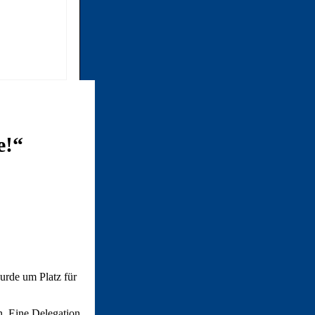
e!“
urde um Platz für
n. Eine Delegation