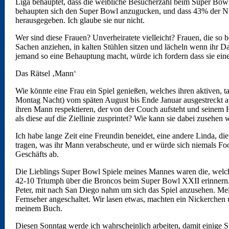
Liga behauptet, dass die weibliche Besucherzahl beim Super Bow
behaupten sich den Super Bowl anzugucken, und dass 43% der NFL 
herausgegeben. Ich glaube sie nur nicht.
Wer sind diese Frauen? Unverheiratete vielleicht? Frauen, die 
Sachen anziehen, in kalten Stühlen sitzen und lächeln wenn ihr D
jemand so eine Behauptung macht, würde ich fordern dass sie eine
Das Rätsel ‚Mann‘
Wie könnte eine Frau ein Spiel genießen, welches ihren aktiven, t
Montag Nacht) vom späten August bis Ende Januar ausgestreckt au
ihren Mann respektieren, der von der Couch aufsteht und seinem 
als diese auf die Ziellinie zusprintet? Wie kann sie dabei zusehe
Ich habe lange Zeit eine Freundin beneidet, eine andere Linda, di
tragen, was ihr Mann verabscheute, und er würde sich niemals F
Geschäfts ab.
Die Lieblings Super Bowl Spiele meines Mannes waren die, welch
42-10 Triumph über die Broncos beim Super Bowl XXII erinnern.
Peter, mit nach San Diego nahm um sich das Spiel anzusehen. Mei
Fernseher angeschaltet. Wir lasen etwas, machten ein Nickerchen
meinem Buch.
Diesen Sonntag werde ich wahrscheinlich arbeiten, damit einige 