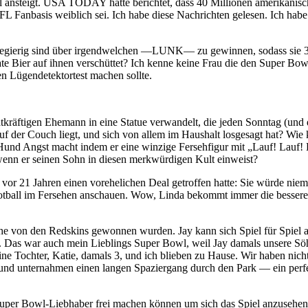
l ansteigt. USA TODAY hatte berichtet, dass 40 Millionen amerikanisc
Fanbasis weiblich sei. Ich habe diese Nachrichten gelesen. Ich habe 
so begierig sind über irgendwelchen —LUNK— zu gewinnen, sodass sie
ate Bier auf ihnen verschüttet? Ich kenne keine Frau die den Super Bo
n Lügendetektortest machen sollte.
atkräftigen Ehemann in eine Statue verwandelt, die jeden Sonntag (und 
f der Couch liegt, und sich von allem im Haushalt losgesagt hat? Wie 
Hund Angst macht indem er eine winzige Fersehfigur mit „Lauf! Lauf! L
n wenn er seinen Sohn in diesen merkwürdigen Kult einweist?
e vor 21 Jahren einen vorehelichen Deal getroffen hatte: Sie würde nie
ootball im Fersehen anschauen. Wow, Linda bekommt immer die bessere
e von den Redskins gewonnen wurden. Jay kann sich Spiel für Spiel 
 Das war auch mein Lieblings Super Bowl, weil Jay damals unsere Sö
ne Tochter, Katie, damals 3, und ich blieben zu Hause. Wir haben nich
 und unternahmen einen langen Spaziergang durch den Park — ein perf
Super Bowl-Liebhaber frei machen können um sich das Spiel anzusehen