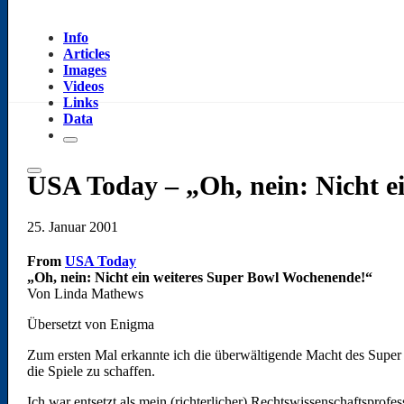
Info
Articles
Images
Videos
Links
Data
USA Today – „Oh, nein: Nicht e
25. Januar 2001
From
USA Today
„Oh, nein: Nicht ein weiteres Super Bowl Wochenende!“
Von Linda Mathews
Übersetzt von Enigma
Zum ersten Mal erkannte ich die überwältigende Macht des Super
die Spiele zu schaffen.
Ich war entsetzt als mein (richterlicher) Rechtswissenschaftsprof