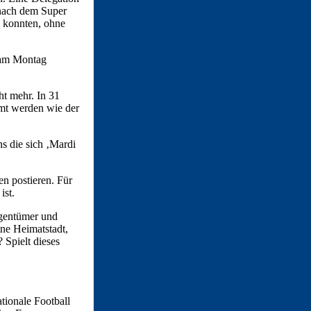
 nach dem Super
n konnten, ohne
n am Montag
ht mehr. In 31
immt werden wie der
s die sich ‚Mardi
n postieren. Für
ist.
igentümer und
ne Heimatstadt,
 Spielt dieses
tionale Football