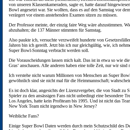
von unseren Klassenkameraden, sagte er, hatte darauf hingewies
Bowl angesetzt war. Sie wollten, dass es auf den Samstag vor de
verärgert vor einem anstehenden Examen sitzen zu müssen.
Der Professor meinte, der einzig faire Weg wäre abzustimmen. W
abzuhalten; die 137 Männer stimmten für Samstag.
Also paukte ich, versuchte verzweifelt hunderte von Gesetzesfälle
Jahren bin ich gereift. Jetzt bin ich nur gleichgültig, wie, ich n
Super Bowl-Sonntag verbracht werden soll.
Die Vorauscheidungen lassen mich kalt. Das ist in etwa so wie d
Gras‘ anschauen. Alle anderen haben eine tolle Zeit, nur wir sind 
Ich verstehe nicht warum Millionen von Menschen an Super Bowl P
gewöhnlich sind sie nicht mal für die Heimmannschaft; wahrscheinl
Es ist doch klar, angesichts der Lizenzvergeber, die von Stadt zu
Spieler zu den ansässigen Fans nicht unbedingt eine besondere 
Los Angeles, hatte kein Profiteam bis 1995. Und ist nicht das Team
New York Team nicht irgendwo in New Jersey?
Weibliche Fans?
Einige Super Bowl Daten werden durch mein Schutzschild des Desin