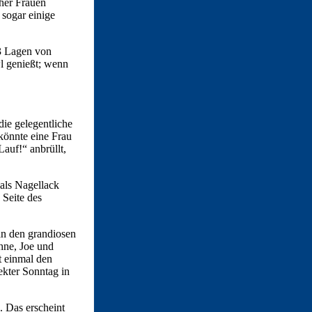
her Frauen
sogar einige
 3 Lagen von
wl genießt; wenn
die gelegentliche
könnte eine Frau
auf!“ anbrüllt,
mals Nagellack
 Seite des
an den grandiosen
hne, Joe und
t einmal den
ekter Sonntag in
. Das erscheint