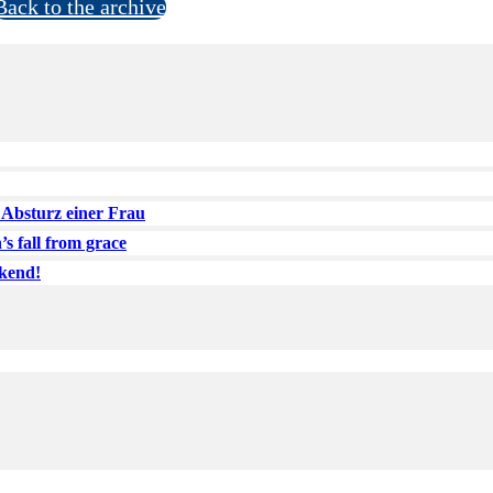
Back to the archive
 Absturz einer Frau
s fall from grace
kend!