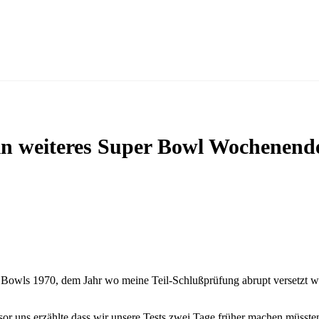
in weiteres Super Bowl Wochenend
 Bowls 1970, dem Jahr wo meine Teil-Schlußprüfung abrupt versetzt w
essor uns erzählte dass wir unsere Tests zwei Tage früher machen müsste